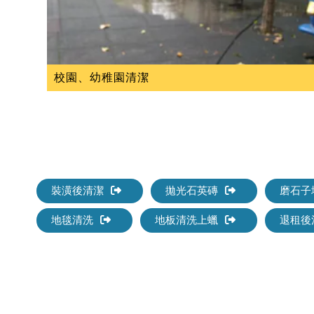
校園、幼稚園清潔
裝潢後清潔
拋光石英磚
磨石子
地毯清洗
地板清洗上蠟
退租後