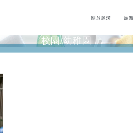
關於麗潔
最
校園/幼稚園